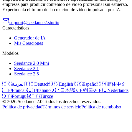
empresas para producir contenido de video profesional sin esfuerzo.
Experimenta el futuro de la creación de video impulsada por IA.
support@seedance2.studio
Características
Generador de IA
Mis Creaciones
Modelos
Seedance 2.0 Mini
Seedance 2.1
Seedance 2.5
🇪🇬
العربية
🇩🇪
Deutsch
🇺🇸
English
🇪🇸
Español
🇨🇳
简体中文
🇫🇷
Français
🇮🇹
Italiano
🇯🇵
日本語
🇰🇷
한국어
🇳🇱
Nederlands
🇧🇷
Português
🇹🇷
Türkçe
©
2026
Seedance 2.0
Todos los derechos reservados.
Política de privacidad
Términos de servicio
Política de reembolso