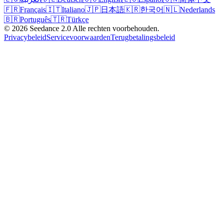
🇫🇷
Français
🇮🇹
Italiano
🇯🇵
日本語
🇰🇷
한국어
🇳🇱
Nederlands
🇧🇷
Português
🇹🇷
Türkçe
©
2026
Seedance 2.0
Alle rechten voorbehouden.
Privacybeleid
Servicevoorwaarden
Terugbetalingsbeleid