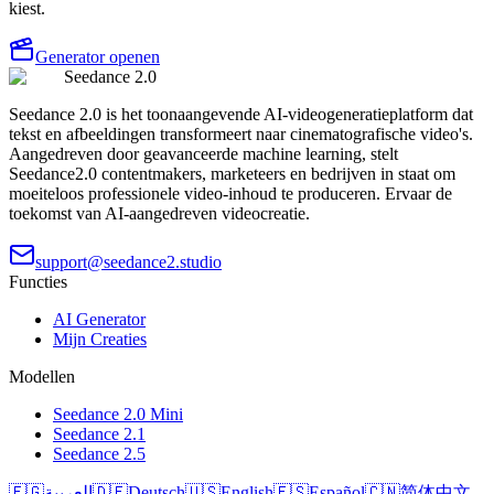
kiest.
Generator openen
Seedance 2.0
Seedance 2.0 is het toonaangevende AI-videogeneratieplatform dat
tekst en afbeeldingen transformeert naar cinematografische video's.
Aangedreven door geavanceerde machine learning, stelt
Seedance2.0 contentmakers, marketeers en bedrijven in staat om
moeiteloos professionele video-inhoud te produceren. Ervaar de
toekomst van AI-aangedreven videocreatie.
support@seedance2.studio
Functies
AI Generator
Mijn Creaties
Modellen
Seedance 2.0 Mini
Seedance 2.1
Seedance 2.5
🇪🇬
العربية
🇩🇪
Deutsch
🇺🇸
English
🇪🇸
Español
🇨🇳
简体中文